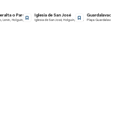
eralta o Parque
Iglesia de San José
Guardalavaca
ores de Holguín
o, Lenin, Holguín,
Iglesia de San José, Holguín, Cuba
Playa Guardalavaca, 
ba
Cuba