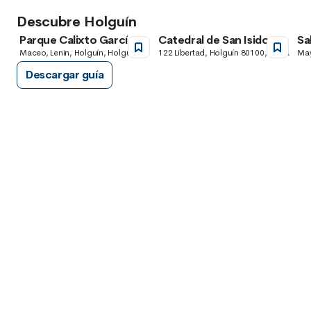
Descubre Holguín
Parque Calixto García
Catedral de San Isidoro
Sa
Maceo, Lenin, Holguín, Holguín,
122 Libertad, Holguín 80100, Cuba
May
Cuba
Descargar guía