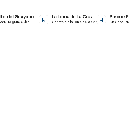
lto del Guayabo
La Loma de La Cruz
Parque P
de las Fl
arí, Holguín, Cuba
Carretera a la Loma de la Cruz,
Luz Caballer
Ciudad de Holguín, Holguín, Cuba
Holguín, Cu